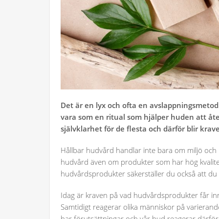
Det är en lyx och ofta en avslappningsmetod 
vara som en ritual som hjälper huden att åte
självklarhet för de flesta och därför blir kr
Hållbar hudvård handlar inte bara om miljö och kl
hudvård även om produkter som har hög kvalit
hudvårdsprodukter säkerställer du också att du
Idag är kraven på vad hudvårdsprodukter får inne
Samtidigt reagerar olika människor på varierand
har förutsättningar och vår hud reagerar därför o