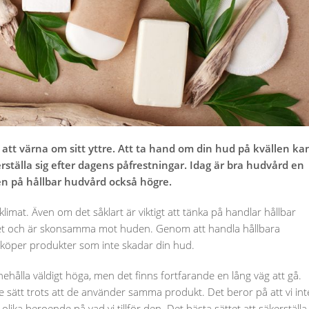
att värna om sitt yttre. Att ta hand om din hud på kvällen ka
rställa sig efter dagens påfrestningar. Idag är bra hudvård en
aven på hållbar hudvård också högre.
imat. Även om det såklart är viktigt att tänka på handlar hållbar
et och är skonsamma mot huden. Genom att handla hållbara
 köper produkter som inte skadar din hud.
hålla väldigt höga, men det finns fortfarande en lång väg att gå.
e sätt trots att de använder samma produkt. Det beror på att vi int
lika beroende på vad vi tillför den. Det bästa sättet att säkerställa